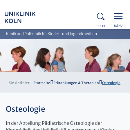
MENÜ
SUCHE
Klinik und Poliklinik für Kinder- und Jugendmedizin
Sie sind hier:
Startseite
Erkrankungen & Therapien
Osteologie
Osteologie
In der Abteilung Pädiatrische Osteologie der