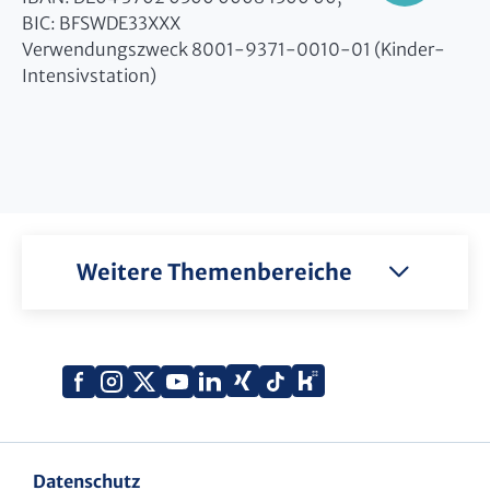
BIC: BFSWDE33XXX
Verwendungszweck 8001-9371-0010-01 (Kinder-
Intensivstation)
Weitere Themenbereiche
Xing
Kununu
Facebook
Instagram
X
YouTube
LinkedIn
Tiktok
(Twitter)
Datenschutz