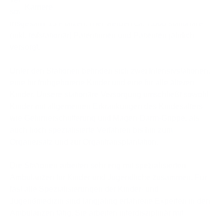
sowie über einer Tagesklinik und Tagesstation mit
insgesamt 13 Plätzen. Hier werden ca. 7.000 stationäre
(inkl. teilstationär) Patentinnen und Patienten jährlich
versorgt.
Unter den Stationen befinden sich zwei Intensivstationen,
eine für frühgeborene Kinder und eine für alle älteren
Kinder. Unsere stationäre Versorgung umschließt sowohl
Kinder mit allgemeinen Erkrankungen des Kindesalters
wie Gehirnerschütterung und Magen-Darm-Grippe, als
auch hoch spezialisierte Verfahren bis hin zum
Organersatz und zur Organtransplantation.
Die Stationen arbeiten sehr eng mit spezialisierten
Ambulanzen für Kinder und Jugendliche zusammen. Für
fast alle Spezialisierungen der Kinder- und
Jugendmedizin sind langjährig erfahrene Experten in den
Ambulanzen tätig. Sie arbeiten interdisziplinär mit