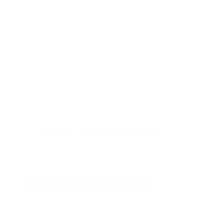
*) Zur besseren Lesbarkeit wird auf die
Differenzierung in Mitarbeiter/Mitarbeiterinnen
verzichtet
Stand 31.05.2011
Weitere Themenbereiche
Xing
Kununu
Facebook
Instagram
X
YouTube
LinkedIn
Tiktok
(Twitter)