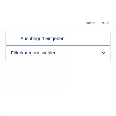
MENÜ
SUCHE
Klinik und Poliklinik für Kinder- und Jugendmedizin
Sie sind hier:
Startseite
Klinik
Struktur der Klinik
Struktur der Klinik
Die Klinik und Poliklinik für Kinder- und Jugendmedizin
verfügt über zehn Stationen mit insgesamt 149 Betten,