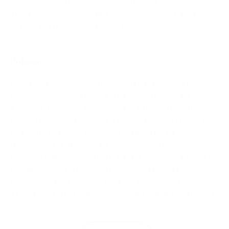
zielgerichteter Therapiestrategien gegen
Telomerstabilisierungs-Mechanismen könnte daher in
Zukunft die Behandlung vieler Krebserkrankungen
verbessern.“
Publikation:
Werr L, Bartenhagen C, Rosswog C, Cartolano M,
Voegele C, Sexton-Oates A, Di Genova A, Ernst A,
Kahlert Y, Hemstedt N, Höppner S, Mansuet Lupo A,
Pelosi G, Brcic L, Papotti M, George J, Bosco G, Quaas
A, Tang LH, Robzyk K, Kadota K, Roh MS, Fanaroff
RE, Falcon CJ, Büttner R, Lantuejoul S, Rekhtman
N, Rudin CM, Travis WD, Alcala N, Fernandez-Cuesta L,
Foll M, Peifer M, Thomas RK, Fischer M. TERT
expression and clinical outcome in pulmonary carcinoids.
J Clin Oncol 2024,
https://doi.org/10.1200/JCO.23.02708