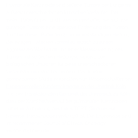
Pulmonale Karzinoide sind seltene Tumore der Lunge mit
äußerst unterschiedlichen klinischen Verläufen. Bei
vielen Patientinnen und Patienten verhalten sie sich wie
gutartige Tumore; eine operative Entfernung des Tumors
führt bei diesen Patienten zu einer vollständigen Heilung.
Bei einigen Patienten kommt es jedoch zu einem
aggressiven Wachstum und einer Metastasierung des
Tumors mit schlechten Heilungschancen. Die
biologischen Ursachen für diese unterschiedlichen
Verlaufsformen sind bis heute unklar. In einer
gemeinsamen Studie entdeckten nun Wissenschaftler der
Experimentellen Kinderonkologie an der Uniklinik Köln
und der
Translationalen Genomik der Universität zu Köln
,
dass der Krankheitsverlauf bei pulmonalen Karzinoiden
mit einer Aktivierung des Gens TERT (Telomerase
Reverse Transkriptase) verknüpft ist. Die Ergebnisse sind
im renommierten Journal of Clinical Oncology
veröffentlicht worden.