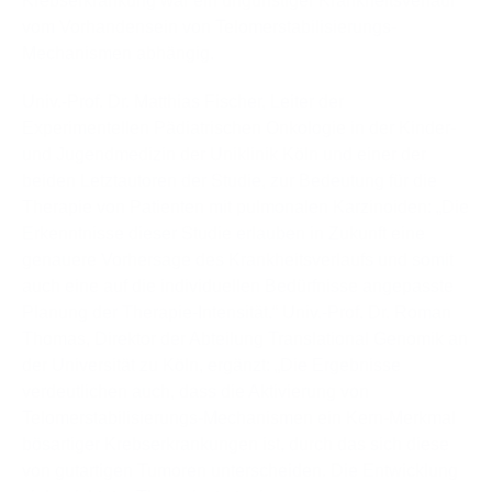
Krebserkrankung war ein ungünstiger Krankheitsverlauf
vom Vorhandensein von Telomerstabilisierungs-
Mechanismen abhängig.
Univ.-Prof. Dr. Matthias Fischer, Leiter der
Experimentellen Pädiatrischen Onkologie in der Kinder-
und Jugendmedizin der Uniklinik Köln und einer der
beiden Letztautoren der Studie, zur Bedeutung für die
Therapie von Patienten mit pulmonalen Karzinoiden: „Die
Erkenntnisse dieser Studie erlauben in Zukunft eine
genauere Vorhersage des Krankheitsverlaufs und somit
auch eine auf die individuellen Bedürfnisse angepasste
Planung der Therapie-Intensität.“ Univ.-Prof. Dr. Roman
Thomas, Direktor der Abteilung Translational Genomik an
der Universität zu Köln, ergänzt: „Die Ergebnisse
verdeutlichen auch, dass die Aktivierung von
Telomerstabilisierungs-Mechanismen ein Kern-Merkmal
bösartiger Krebserkrankungen ist, durch das sich diese
von gutartigen Tumoren unterscheiden. Die Entwicklung