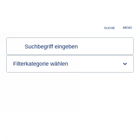
Zuweiser & Professionals
Karriere
MENÜ
SUCHE
Klinik und Poliklinik für Kinder- und Jugendmedizin
Sie sind hier:
Startseite
Informationen
Aktuelles
Detailansicht
01.10.2024
Forschung
Pulmonale Karzinoide: Sterbliche oder
unsterbliche Krebszellen?